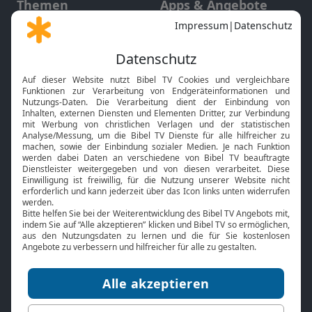
Themen
Apps & Angebote
Gott und Bibel erklärt
Newsletter
Feiertage
Mobile App
Interviews
Kids App
Neuigkeiten
Smart TV
HbbTV
Bibelthek Online-Bibel
Nächster Gottesdienst
Bibel TV
Service
Über uns
Kontakt
Jobs
TV-Empfang
Presse
FAQ
Mediadaten