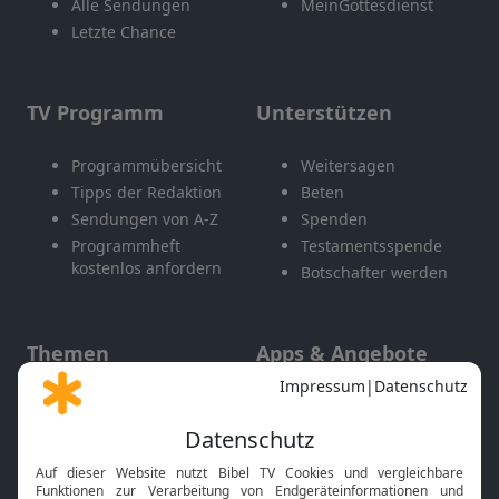
Alle Sendungen
MeinGottesdienst
Letzte Chance
TV Programm
Unterstützen
Programmübersicht
Weitersagen
Tipps der Redaktion
Beten
Sendungen von A-Z
Spenden
Programmheft
Testamentsspende
kostenlos anfordern
Botschafter werden
Themen
Apps & Angebote
Gott und Bibel erklärt
Newsletter
Feiertage
Mobile App
Interviews
Kids App
Neuigkeiten
Smart TV