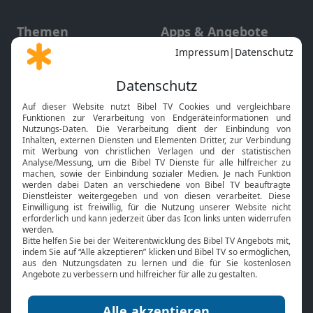
Themen
Apps & Angebote
Gott und Bibel erklärt
Newsletter
Feiertage
Mobile App
Interviews
Kids App
Neuigkeiten
Smart TV
HbbTV
Bibelthek Online-Bibel
Nächster Gottesdienst
Bibel TV
Service
Über uns
Kontakt
Jobs
TV-Empfang
Presse
FAQ
Mediadaten