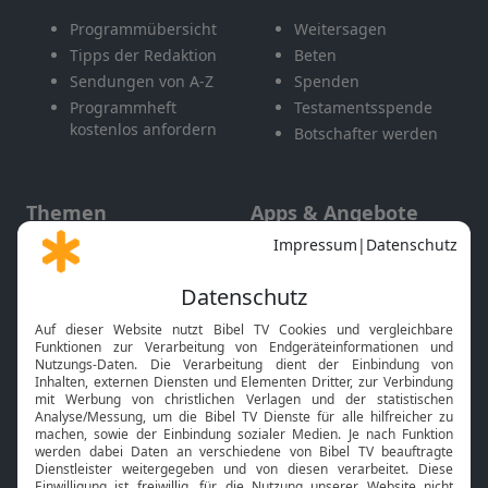
Programmübersicht
Weitersagen
Tipps der Redaktion
Beten
Sendungen von A-Z
Spenden
Programmheft
Testamentsspende
kostenlos anfordern
Botschafter werden
Themen
Apps & Angebote
Gott und Bibel erklärt
Newsletter
Feiertage
Mobile App
Interviews
Kids App
Neuigkeiten
Smart TV
HbbTV
Bibelthek Online-Bibel
Nächster Gottesdienst