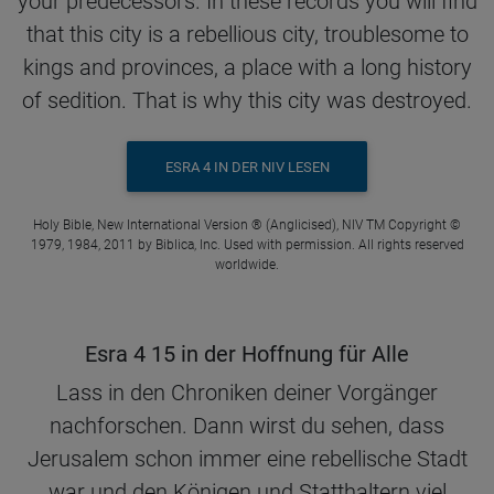
your predecessors. In these records you will find
that this city is a rebellious city, troublesome to
kings and provinces, a place with a long history
of sedition. That is why this city was destroyed.
ESRA 4 IN DER NIV LESEN
Holy Bible, New International Version ® (Anglicised), NIV TM Copyright ©
1979, 1984, 2011 by Biblica, Inc. Used with permission. All rights reserved
worldwide.
Esra 4 15 in der Hoffnung für Alle
Lass in den Chroniken deiner Vorgänger
nachforschen. Dann wirst du sehen, dass
Jerusalem schon immer eine rebellische Stadt
war und den Königen und Statthaltern viel