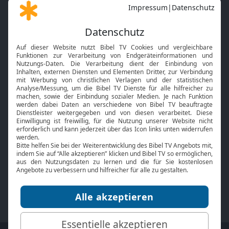
Gott und Bibel erklärt
Newsletter
Feiertage
Mobile App
Interviews
Kids App
Neuigkeiten
Smart TV
HbbTV
Bibelthek Online-Bibel
Nächster Gottesdienst
Bibel TV
Service
Über uns
Kontakt
Jobs
TV-Empfang
Presse
FAQ
Mediadaten