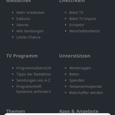
Mediathek
Livestream
Mehr entdecken
Bibel TV
Exklusiv
Bibel TV Impuls
Genres
EchtJetzt
Alle Sendungen
MeinGottesdienst
Letzte Chance
TV Programm
Unterstützen
Programmübersicht
Weitersagen
Tipps der Redaktion
Beten
Sendungen von A-Z
Spenden
Programmheft
Testamentsspende
kostenlos anfordern
Botschafter werden
Themen
Apps & Angebote