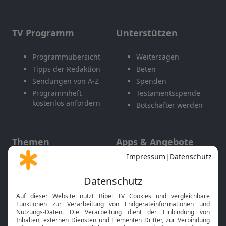
TV Programm
Unterstützen
Programmübersicht
Weitersagen
Tipps der Redaktion
Beten
Sendungen von A-Z
Spenden
Programmheft
Testamentsspende
kostenlos anfordern
Botschafter werden
Themen
Apps & Angebote
Gott und Bibel erklärt
Newsletter
Feiertage
Mobile App
Interviews
Kids App
Neuigkeiten
Smart TV
HbbTV