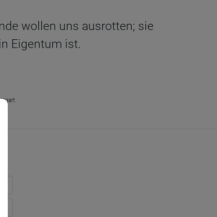
inde wollen uns ausrotten; sie
in Eigentum ist.
ttgart