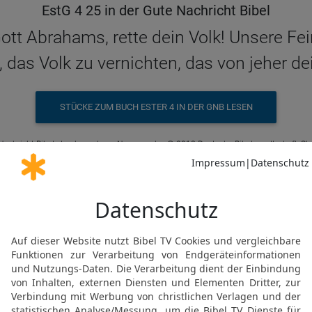
EstG 4 25 in der Gute Nachricht Bibel
ott Abrahams, rette dein Volk! Unsere Fe
 das Volk zu vernichten, das von jeher de
STÜCKE ZUM BUCH ESTER 4 IN DER GNB LESEN
Nachricht Bibel, durchgesehene Neuausgabe, © 2018 Deutsche Bibelgesellschaft, Stu
Möchtest du uns Feedback geben?
Bewertung der Bibelthek