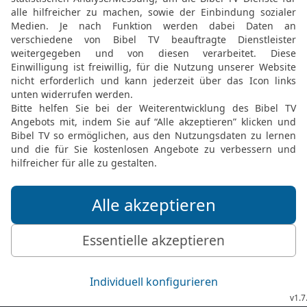
FEEDBACK SENDEN
Mediathek
Livestream
Mehr entdecken
Bibel TV
Exklusiv
Bibel TV Impuls
Genres
EchtJetzt
Alle Sendungen
MeinGottesdienst
Letzte Chance