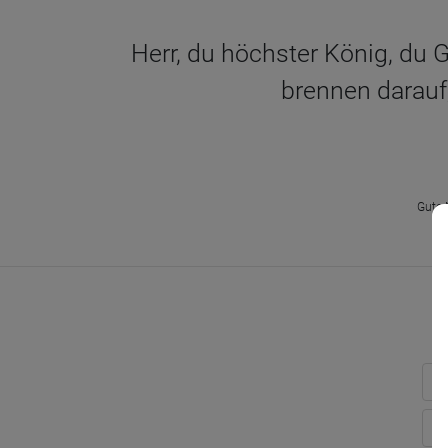
Herr, du höchster König, du G
brennen darauf,
Gute 