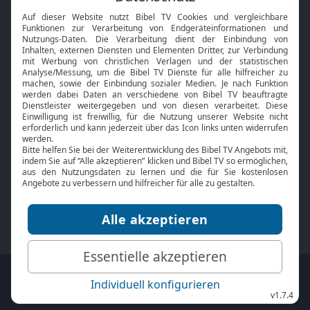
Interviews
Kids App
Neuigkeiten
Smart TV
HbbTV
Bibelthek Online-Bibel
Nächster Gottesdienst
Bibel TV
Service
Über uns
Kontakt
Jobs
TV-Empfang
Presse
FAQ
Mediadaten
bibeltv.de:
Impressum
Datenschutz
Nutzungsbedingungen