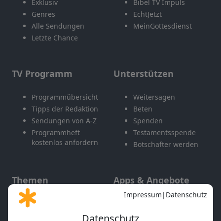
Exklusiv
Bibel TV Impuls
Genres
EchtJetzt
Alle Sendungen
MeinGottesdienst
Letzte Chance
TV Programm
Unterstützen
Programmübersicht
Weitersagen
Tipps der Redaktion
Beten
Sendungen von A-Z
Spenden
Programmheft
Testamentsspende
kostenlos anfordern
Botschafter werden
Themen
Apps & Angebote
Gott und Bibel erklärt
Newsletter
Feiertage
Mobile App