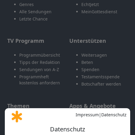
Genres
EchtJetzt
Alle Sendungen
MeinGottesdienst
Letzte Chance
TV Programm
Unterstützen
Programmübersicht
Weitersagen
Tipps der Redaktion
Beten
Sendungen von A-Z
Spenden
Programmheft
Testamentsspende
kostenlos anfordern
Botschafter werden
Themen
Apps & Angebote
Gott und Bibel erklärt
Newsletter
Feiertage
Mobile App
Interviews
Kids App