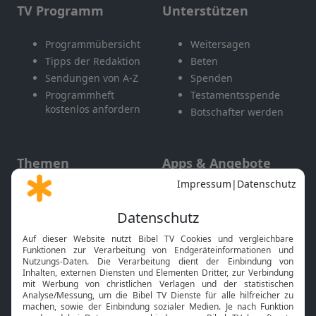
TV Programm
Unterstützen
Programmübersicht
Weitersagen
Tipps der Redaktion
Beten
Sendungen von A-Z
Spenden
Programmheft
Testamentsspende
kostenlos anfordern
Botschafter werden
Themen
Apps & Angebote
Gott und Bibel erklärt
Newsletter
Feiertage
Mobile App
Interviews
Kids App
Neuigkeiten
Smart TV
HbbTV
Bibelthek Online-Bibel
Nächster Gottesdienst