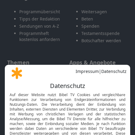
Programmübersicht
Weitersagen
Tipps der Redaktion
Beten
Sendungen von A-Z
Spenden
Programmheft
Testamentsspende
kostenlos anfordern
Botschafter werden
Themen
Apps & Angebote
Gott und Bibel erklärt
Newsletter
Feiertage
Mobile App
Interviews
Kids App
Neuigkeiten
Smart TV
HbbTV
Bibelthek Online-Bibel
Nächster Gottesdienst