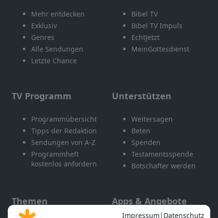
Mehr entdecken
Bibel TV
Exklusiv
Bibel TV Impuls
Genres
EchtJetzt
Alle Sendungen
MeinGottesdienst
Letzte Chance
TV Programm
Unterstützen
Programmübersicht
Weitersagen
Tipps der Redaktion
Beten
Sendungen von A-Z
Spenden
Programmheft
Testamentsspende
kostenlos anfordern
Botschafter werden
Themen
Apps & Angebote