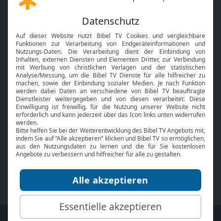
Gott und Bibel erklärt
Newsletter
Feiertage
Mobile App
Interviews
Kids App
Neuigkeiten
Smart TV
HbbTV
Bibelthek Online-Bibel
Nächster Gottesdienst
Bibel TV
Service
Über uns
Kontakt
Jobs
TV-Empfang
Presse
FAQ
Mediadaten
bibeltv.de:
Impressum
Datenschutz