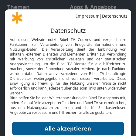
Themen
Apps & Angebote
Gott und Bibel erklärt
Newsletter
Feiertage
Mobile App
Interviews
Kids App
Neuigkeiten
Smart TV
HbbTV
Bibelthek Online-Bibel
Nächster Gottesdienst
Bibel TV
Service
Über uns
Kontakt
Jobs
TV-Empfang
Presse
FAQ
Mediadaten