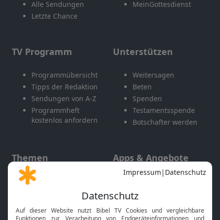
Alle Sendungen
MeinGottesdienst
Letzte Chance
TV Programm
Unterstützen
Programmübersicht
Weitersagen
Tipps der Redaktion
Beten
Sendungen von A-Z
Spenden
Programmheft
Testamentsspende
kostenlos anfordern
Botschafter werden
Themen
Apps & Angebote
Gott und Bibel erklärt
Newsletter
Feiertage
Mobile App
Interviews
Kids App
Neuigkeiten
Smart TV