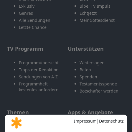
Exklusiv
Bibel TV Impuls
Genres
EchtJetzt
Alle Sendungen
MeinGottesdienst
Letzte Chance
TV Programm
Unterstützen
Programmübersicht
Weitersagen
Tipps der Redaktion
Beten
Sendungen von A-Z
Spenden
Programmheft
Testamentsspende
kostenlos anfordern
Botschafter werden
Themen
Apps & Angebote
Gott und Bibel erklärt
Newsletter