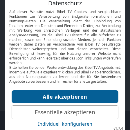
Feiertage
Mobile App
Interviews
Kids App
Neuigkeiten
Smart TV
HbbTV
Bibelthek Online-Bibel
Nächster Gottesdienst
Bibel TV
Service
Über uns
Kontakt
Jobs
TV-Empfang
Presse
FAQ
Mediadaten
bibeltv.de:
Impressum
Datenschutz
Nutzungsbedingungen
Fakten Bibel TV App