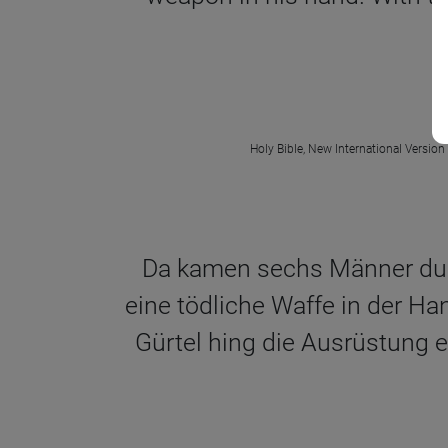
Holy Bible, New International Version
Da kamen sechs Männer durc
eine tödliche Waffe in der H
Gürtel hing die Ausrüstung 