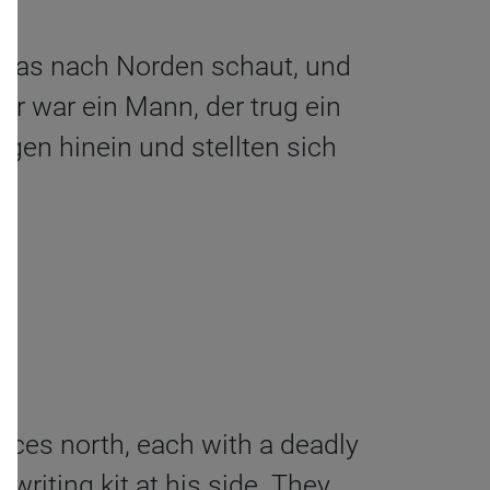
 das nach Norden schaut, und
er war ein Mann, der trug ein
gen hinein und stellten sich
aces north, each with a deadly
riting kit at his side. They