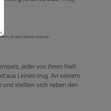
.
ission. All rights reserved worldwide.
pels, jeder von ihnen hielt
nd aus Leinen trug. An seinem
 und stellten sich neben den