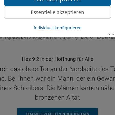
came in and stood beside the bronze altar
HESEKIEL (EZECHIEL) 9 IN DER NIV LESEN
 ® (Anglicised), NIV TM Copyright © 1979, 1984, 2011 by Biblica, Inc. Used with perm
Hes 9 2 in der Hoffnung für Alle
h das obere Tor an der Nordseite des Tem
and. Bei ihnen war ein Mann, der ein Gewa
eines Schreibers. Die Männer kamen näher
bronzenen Altar.
HESEKIEL (EZECHIEL) 9 IN DER HFA LESEN