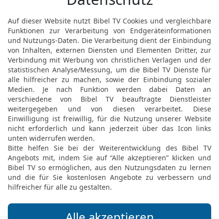
Hes 9 2 in der Schlachter 2000
änner auf dem Weg vom oberen Tor her,
Zerschlagen in der Hand; in ihrer Mitte ab
in Schreibzeug an seiner Hüfte; diese gin
neben den ehernen Altar.
HESEKIEL (EZECHIEL) 9 IN DER SLT LESEN
© 2000 Genfer Bibelgesellschaft
Hes 9 2 in der New International Version
 the direction of the upper gate, which f
em was a man clothed in linen who had a w