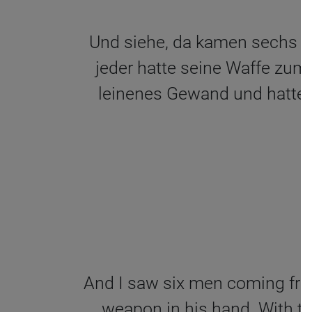
Und siehe, da kamen sechs M
jeder hatte seine Waffe zum 
leinenes Gewand und hatte e
And I saw six men coming from
weapon in his hand. With th