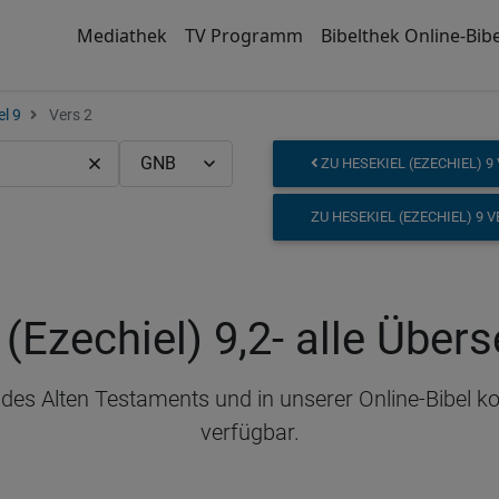
Mediathek
TV Programm
Bibelthek Online-Bibe
el 9
Vers 2
ZU HESEKIEL (EZECHIEL) 9
ZU HESEKIEL (EZECHIEL) 9 
(Ezechiel) 9,2
- alle Über
il des Alten Testaments und in unserer Online-Bibel 
verfügbar.