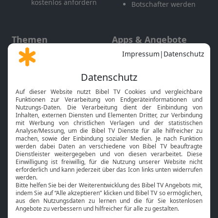
kostenlos anfordern
Botschafter werden
Themen
Apps & Angebote
Gott und Bibel erklärt
Newsletter
Feiertage
Mobile App
Interviews
Kids App
Neuigkeiten
Smart TV
HbbTV
Bibelthek Online-Bibel
Nächster Gottesdienst
Bibel TV
Service
Über uns
Kontakt
Jobs
TV-Empfang
Presse
FAQ