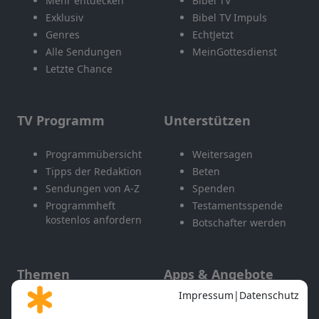
Mehr entdecken
Bibel TV
Exklusiv
Bibel TV Impuls
Genres
EchtJetzt
Alle Sendungen
MeinGottesdienst
Letzte Chance
TV Programm
Unterstützen
Programmübersicht
Weitersagen
Tipps der Redaktion
Beten
Sendungen von A-Z
Spenden
Programmheft
Testamentsspende
kostenlos anfordern
Botschafter werden
Themen
Apps & Angebote
Gott und Bibel erklärt
Newsletter