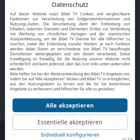
Feiertage
Mobile App
Interviews
Kids App
Neuigkeiten
Smart TV
HbbTV
Bibelthek Online-Bibel
Nächster Gottesdienst
Bibel TV
Service
Über uns
Kontakt
Jobs
TV-Empfang
Presse
FAQ
Mediadaten
bibeltv.de:
Impressum
Datenschutz
Nutzungsbedingungen
Fakten Bibel TV App