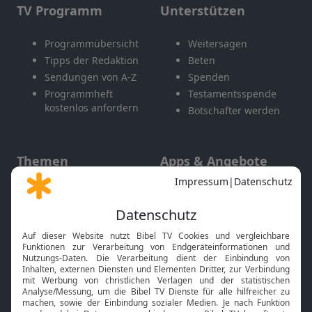
TV Programm
Unterstützen
Programmübersicht
Weitersagen
Tipps der Redaktion
Beten
Sendungen von A-Z
Spenden
Programmheft
Testamentsspende
kostenlos anfordern
Botschafter werden
Themen
Apps & Angebote
Gott und Bibel erklärt
Newsletter
Feiertage
Mobile App
Interviews
Kids App
Neuigkeiten
Smart TV
HbbTV
Bibelthek Online-Bibel
Nächster Gottesdienst