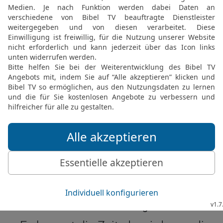
© 2000 Genfer Bibelgesellschaft
Jer 7 32 in der New International Version
g, declares the LORD, when people will no
Valley of Slaughter, for they will bury the
no more room.
JEREMIA 7 IN DER NIV LESEN
 ® (Anglicised), NIV TM Copyright © 1979, 1984, 2011 by Biblica, Inc. Used with perm
Jer 7 32 in der Hoffnung für Alle