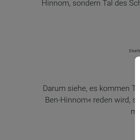
Hinnom, sondern Tal des Sch
Elberf
Darum siehe, es kommen Tag
Ben-Hinnom« reden wird, s
mü