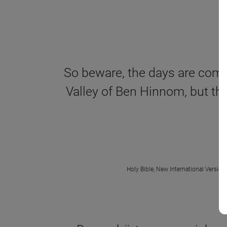
So beware, the days are comin
Valley of Ben Hinnom, but the 
Holy Bible, New International Version