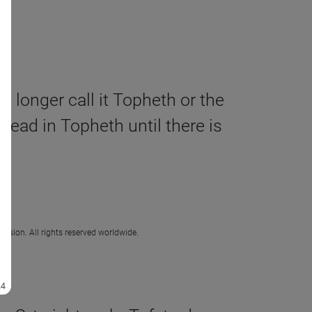
 longer call it Topheth or the
 dead in Topheth until there is
ission. All rights reserved worldwide.