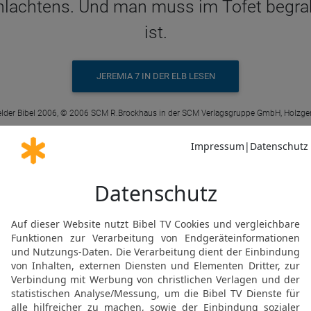
lachtens. Und man muss im Tofet begrabe
ist.
JEREMIA 7 IN DER ELB LESEN
elder Bibel 2006, © 2006 SCM R.Brockhaus in der SCM Verlagsgruppe GmbH, Holzge
Jer 7 32 in der Schlachter 2000
e, spricht der HERR, da man nicht mehr
ondern vom »Tal der Schlachtung«; und m
ssen, weil es sonst keinen Raum mehr gi
JEREMIA 7 IN DER SLT LESEN