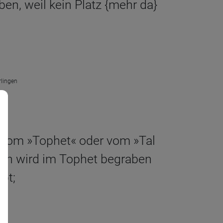
n, weil kein Platz {mehr da}
rlingen
 vom »Tophet« oder vom »Tal
an wird im Tophet begraben
bt;