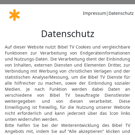
Jes 13 17 in der Schlachter 2000
gegen sie, die das Silber nicht achten un
JESAJA 13 IN DER SLT LESEN
© 2000 Genfer Bibelgesellschaft
Jes 13 17 in der New International Version
them the Medes, who do not care for silver
JESAJA 13 IN DER NIV LESEN