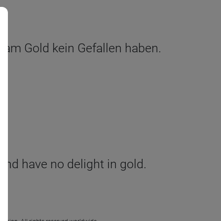
d am Gold kein Gefallen haben.
 and have no delight in gold.