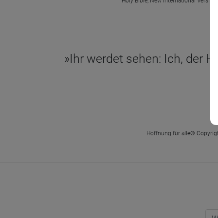
Holy Bible, New International Version
»Ihr werdet sehen: Ich, der 
Hoffnung für alle® Copyrigh