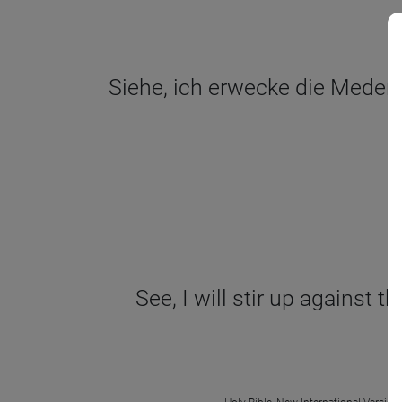
Siehe, ich erwecke die Meder 
See, I will stir up against 