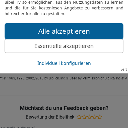
 ® (Anglicised), NIV TM Copyright © 1979, 1984, 2011 by Biblica, Inc. Used with perm
Jes 13 17 in der Hoffnung für Alle
Herr, werde die Meder gegen Babylon aufst
mit Gold noch mit Silber besänftigen.
JESAJA 13 IN DER HFA LESEN
t © 1983, 1996, 2002, 2015 by Biblica, Inc.® Used by Permission of Biblica, Inc.® Al
Möchtest du uns Feedback geben?
Bewertung der Bibelthek