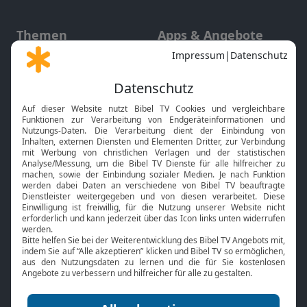
Themen
Apps & Angebote
Gott und Bibel erklärt
Newsletter
Feiertage
Mobile App
Interviews
Kids App
Neuigkeiten
Smart TV
HbbTV
Bibelthek Online-Bibel
Nächster Gottesdienst
Bibel TV
Service
Über uns
Kontakt
Jobs
TV-Empfang
Presse
FAQ
Mediadaten