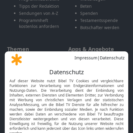
Tipps der Redaktion
Beten
Sendungen von A-Z
Spenden
Programmheft
Testamentsspende
kostenlos anfordern
Botschafter werden
Themen
Apps & Angebote
Gott und Bibel erklärt
Newsletter
Feiertage
Mobile App
Interviews
Kids App
Neuigkeiten
Smart TV
HbbTV
Bibelthek Online-Bibel
Nächster Gottesdienst
Bibel TV
Service