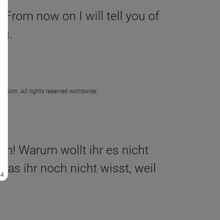
‘From now on I will tell you of
ou.
ission. All rights reserved worldwide.
um! Warum wollt ihr es nicht
as ihr noch nicht wisst, weil