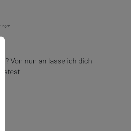
rlingen
hen? Von nun an lasse ich dich
sstest.