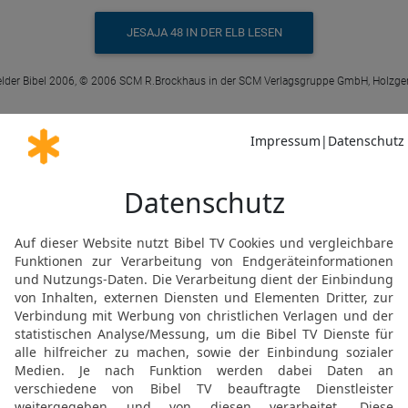
JESAJA 48 IN DER ELB LESEN
elder Bibel 2006, © 2006 SCM R.Brockhaus in der SCM Verlagsgruppe GmbH, Holzge
Jes 48 6 in der Schlachter 2000
es alles! Wollt ihr es nun nicht eingeste
hören und Verborgenes, was du nicht wu
JESAJA 48 IN DER SLT LESEN
© 2000 Genfer Bibelgesellschaft
Jes 48 6 in der New International Version