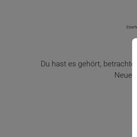
Elberf
Du hast es gehört, betrachte 
Neues 