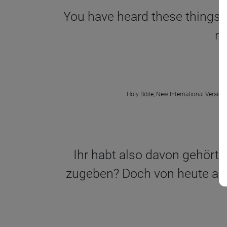
You have heard these things; l
ne
Holy Bible, New International Version
Ihr habt also davon gehört,
zugeben? Doch von heute an w