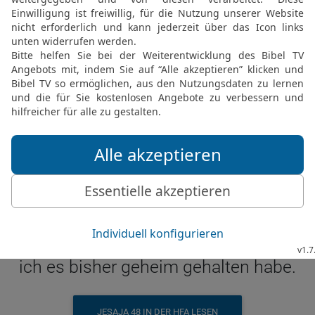
ook at them all. Will you not admit them? 
w things, of hidden things unknown to y
JESAJA 48 IN DER NIV LESEN
 ® (Anglicised), NIV TM Copyright © 1979, 1984, 2011 by Biblica, Inc. Used with perm
Jes 48 6 in der Hoffnung für Alle
 und es ist eingetroffen. Schaut euch nur 
ill ich etwas Neues ankündigen, etwas, d
ich es bisher geheim gehalten habe.
JESAJA 48 IN DER HFA LESEN