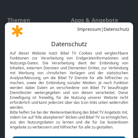
Themen
Apps & Angebote
Gott und Bibel erklärt
Newsletter
Feiertage
Mobile App
Interviews
Kids App
Neuigkeiten
Smart TV
HbbTV
Bibelthek Online-Bibel
Nächster Gottesdienst
Bibel TV
Service
Über uns
Kontakt
Jobs
TV-Empfang
Presse
FAQ