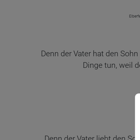
Elberf
Denn der Vater hat den Sohn l
Dinge tun, weil d
Denn der Vater liebt den Soh