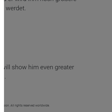
rn werdet.
 will show him even greater
ed.
ission. All rights reserved worldwide.