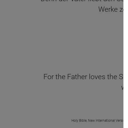
Werke zei
For the Father loves the S
wo
Holy Bible, New International Version