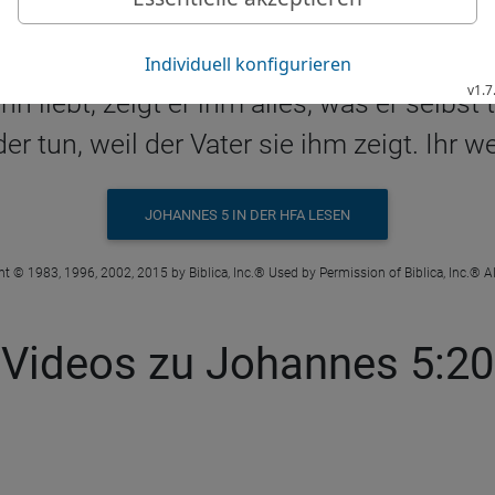
Joh 5 20 in der Hoffnung für Alle
n liebt, zeigt er ihm alles, was er selbst 
r tun, weil der Vater sie ihm zeigt. Ihr w
JOHANNES 5 IN DER HFA LESEN
t © 1983, 1996, 2002, 2015 by Biblica, Inc.® Used by Permission of Biblica, Inc.® Al
Videos zu Johannes 5:20