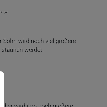
rlingen
er Sohn wird noch viel größere
hr staunen werdet.
 und er wird ihm noch größere