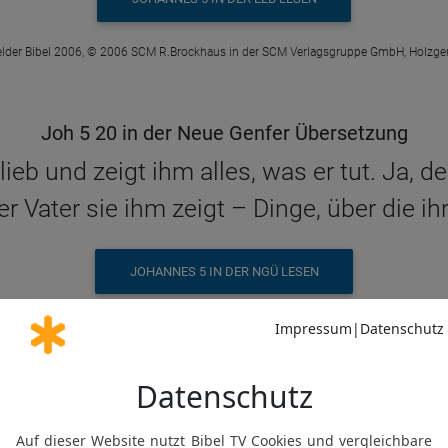
elder Bibel 2006, © 2006 SCM R.Brockhaus in der SCM Verlagsgruppe GmbH, Holzge
Joh 5 20 in der Neue Genfer Übersetzung
ieb und zeigt ihm alles, was er tut. Ja, d
er Vater sie ihm zeigt – Dinge, über die i
JOHANNES 5 IN DER NGÜ LESEN
© Genfer Bibelgesellschaft / Deutsche Bibelgesellschaft, Stuttgart
Joh 5 20 in der Schlachter 2000
n und zeigt ihm alles, was er selbst tut;