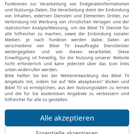
gen als diese, sodass ihr euch verwunde
JOHANNES 5 IN DER SLT LESEN
© 2000 Genfer Bibelgesellschaft
Joh 5 20 in der New International Version
on and shows him all he does. Yes, and he
rks than these, so that you will be amaz
JOHANNES 5 IN DER NIV LESEN
 ® (Anglicised), NIV TM Copyright © 1979, 1984, 2011 by Biblica, Inc. Used with perm