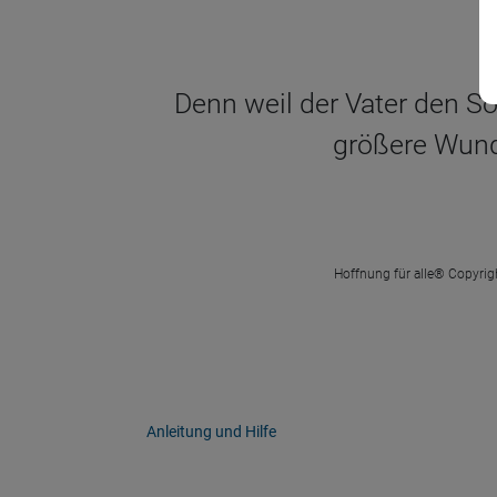
Denn weil der Vater den Soh
größere Wunde
Hoffnung für alle® Copyrigh
Anleitung und Hilfe