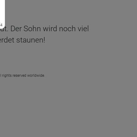
tut. Der Sohn wird noch viel
erdet staunen!
l rights reserved worldwide.