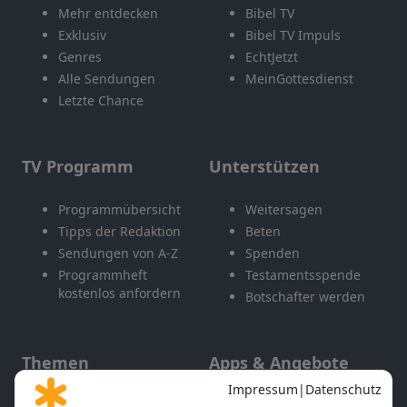
Mehr entdecken
Bibel TV
Exklusiv
Bibel TV Impuls
Genres
EchtJetzt
Alle Sendungen
MeinGottesdienst
Letzte Chance
TV Programm
Unterstützen
Programmübersicht
Weitersagen
Tipps der Redaktion
Beten
Sendungen von A-Z
Spenden
Programmheft
Testamentsspende
kostenlos anfordern
Botschafter werden
Themen
Apps & Angebote
Gott und Bibel erklärt
Newsletter