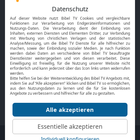
Feiertage
Mobile App
Interviews
Kids App
Neuigkeiten
Smart TV
HbbTV
Bibelthek Online-Bibel
Nächster Gottesdienst
Bibel TV
Service
Über uns
Kontakt
Jobs
TV-Empfang
Presse
FAQ
Mediadaten
bibeltv.de:
Impressum
Datenschutz
Nutzungsbedingungen