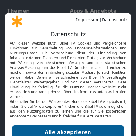
Themen
Apps & Angebote
Gott und Bibel erklärt
Newsletter
Feiertage
Mobile App
Interviews
Kids App
Neuigkeiten
Smart TV
HbbTV
Bibelthek Online-Bibel
Nächster Gottesdienst
Bibel TV
Service
Über uns
Kontakt
Jobs
TV-Empfang
Presse
FAQ
Mediadaten