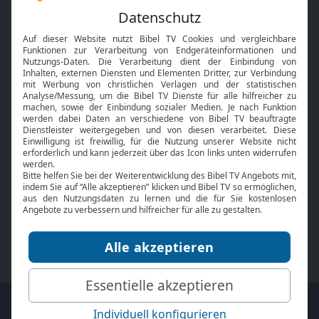
Feiertage
Mobile App
Interviews
Kids App
Neuigkeiten
Smart TV
HbbTV
Bibelthek Online-Bibel
Nächster Gottesdienst
Bibel TV
Service
Über uns
Kontakt
Jobs
TV-Empfang
Presse
FAQ
Mediadaten
bibeltv.de:
Impressum
Datenschutz
Nutzungsbedingungen