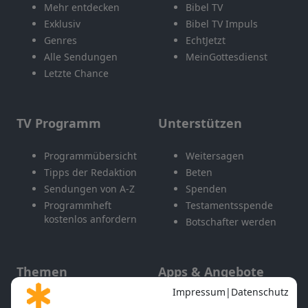
Mehr entdecken
Bibel TV
Exklusiv
Bibel TV Impuls
Genres
EchtJetzt
Alle Sendungen
MeinGottesdienst
Letzte Chance
TV Programm
Unterstützen
Programmübersicht
Weitersagen
Tipps der Redaktion
Beten
Sendungen von A-Z
Spenden
Programmheft
Testamentsspende
kostenlos anfordern
Botschafter werden
Themen
Apps & Angebote
Gott und Bibel erklärt
Newsletter