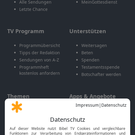
Alle Sendungen
MeinGottesdienst
Letzte Chance
TV Programm
Unterstützen
Programmübersicht
Weitersagen
Tipps der Redaktion
Beten
Sendungen von A-Z
Spenden
Programmheft
Testamentsspende
kostenlos anfordern
Botschafter werden
Themen
Apps & Angebote
Gott und Bibel erklärt
Newsletter
Feiertage
Mobile App
Interviews
Kids App
Neuigkeiten
Smart TV