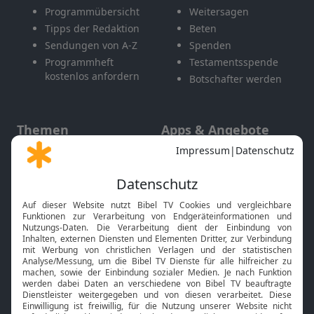
Programmübersicht
Weitersagen
Tipps der Redaktion
Beten
Sendungen von A-Z
Spenden
Programmheft
Testamentsspende
kostenlos anfordern
Botschafter werden
Themen
Apps & Angebote
Gott und Bibel erklärt
Newsletter
Feiertage
Mobile App
Interviews
Kids App
Neuigkeiten
Smart TV
HbbTV
Bibelthek Online-Bibel
Nächster Gottesdienst