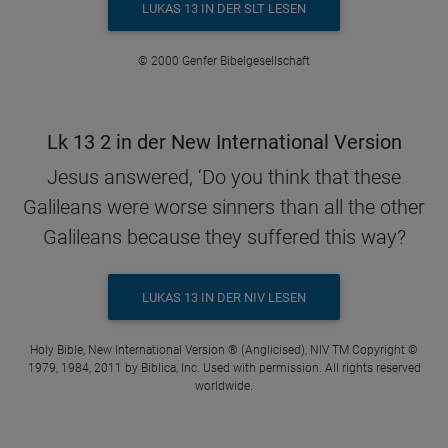
LUKAS 13 IN DER SLT LESEN
© 2000 Genfer Bibelgesellschaft
Lk 13 2 in der New International Version
Jesus answered, ‘Do you think that these
Galileans were worse sinners than all the other
Galileans because they suffered this way?
LUKAS 13 IN DER NIV LESEN
Holy Bible, New International Version ® (Anglicised), NIV TM Copyright ©
1979, 1984, 2011 by Biblica, Inc. Used with permission. All rights reserved
worldwide.