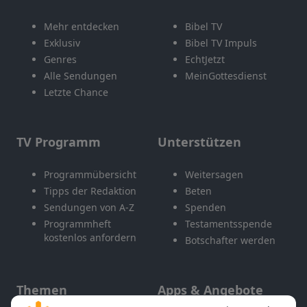
Mehr entdecken
Bibel TV
Exklusiv
Bibel TV Impuls
Genres
EchtJetzt
Alle Sendungen
MeinGottesdienst
Letzte Chance
TV Programm
Unterstützen
Programmübersicht
Weitersagen
Tipps der Redaktion
Beten
Sendungen von A-Z
Spenden
Programmheft
Testamentsspende
kostenlos anfordern
Botschafter werden
Themen
Apps & Angebote