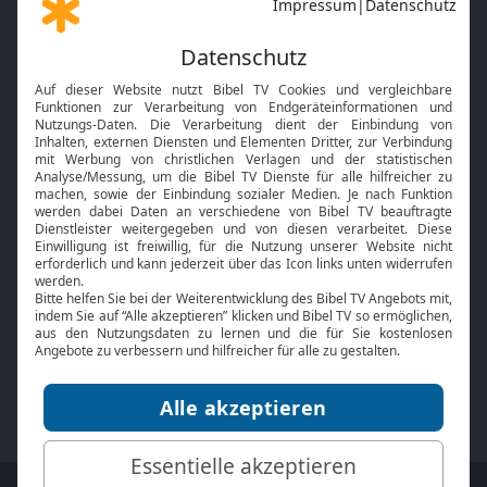
Gott und Bibel erklärt
Newsletter
Feiertage
Mobile App
Interviews
Kids App
Neuigkeiten
Smart TV
HbbTV
Bibelthek Online-Bibel
Nächster Gottesdienst
Bibel TV
Service
Über uns
Kontakt
Jobs
TV-Empfang
Presse
FAQ
Mediadaten