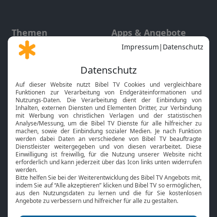
Themen
Apps & Angebote
Gott und Bibel erklärt
Newsletter
Feiertage
Mobile App
Interviews
Kids App
Neuigkeiten
Smart TV
HbbTV
Bibelthek Online-Bibel
Nächster Gottesdienst
Bibel TV
Service
Über uns
Kontakt
Jobs
TV-Empfang
Presse
FAQ