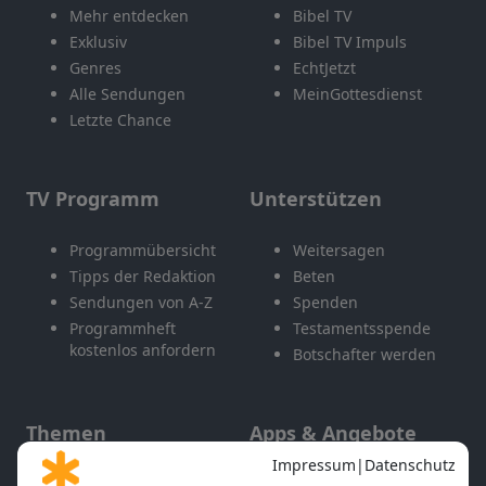
Mehr entdecken
Bibel TV
Exklusiv
Bibel TV Impuls
Genres
EchtJetzt
Alle Sendungen
MeinGottesdienst
Letzte Chance
TV Programm
Unterstützen
Programmübersicht
Weitersagen
Tipps der Redaktion
Beten
Sendungen von A-Z
Spenden
Programmheft
Testamentsspende
kostenlos anfordern
Botschafter werden
Themen
Apps & Angebote
Gott und Bibel erklärt
Newsletter