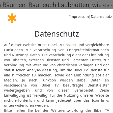
n Bäumen. Baut euch Laubhütten, wie es d
NEHEMIA 8 IN DER NGÜ LESEN
© Genfer Bibelgesellschaft / Deutsche Bibelgesellschaft, Stuttgart
Neh 8 15 in der Schlachter 2000
n und in allen ihren Städten und in Jeru
lt Ölzweige, Zweige vom wilden Ölbaum, 
ten Bäumen, um Laubhütten zu machen, w
NEHEMIA 8 IN DER SLT LESEN
© 2000 Genfer Bibelgesellschaft