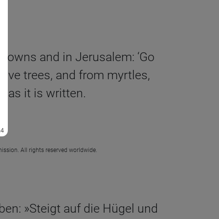
r towns and in Jerusalem: ‘Go
live trees, and from myrtles,
as it is written.
ission. All rights reserved worldwide.
en: »Steigt auf die Hügel und