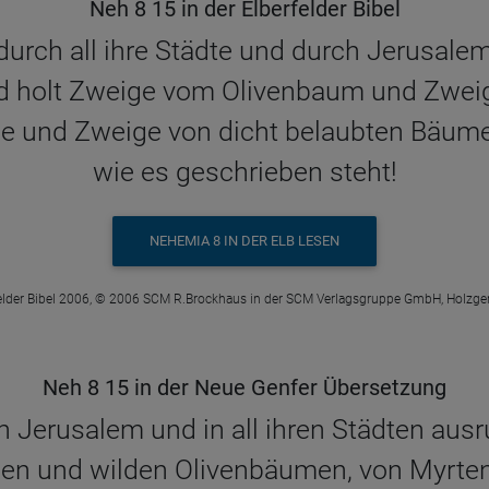
Neh 8 15 in der Elberfelder Bibel
urch all ihre Städte und durch Jerusale
nd holt Zweige vom Olivenbaum und Zwe
 und Zweige von dicht belaubten Bäum
wie es geschrieben steht!
NEHEMIA 8 IN DER ELB LESEN
elder Bibel 2006, © 2006 SCM R.Brockhaus in der SCM Verlagsgruppe GmbH, Holzge
Neh 8 15 in der Neue Genfer Übersetzung
 in Jerusalem und in all ihren Städten ausr
dlen und wilden Olivenbäumen, von Myrte