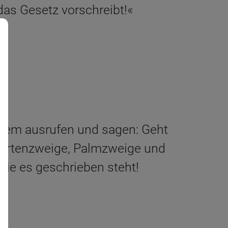
as Gesetz vorschreibt!«
salem ausrufen und sagen: Geht
Myrtenzweige, Palmzweige und
ie es geschrieben steht!