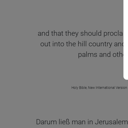
and that they should proclai
out into the hill country an
palms and other 
Holy Bible, New International Version
Darum ließ man in Jerusalem 