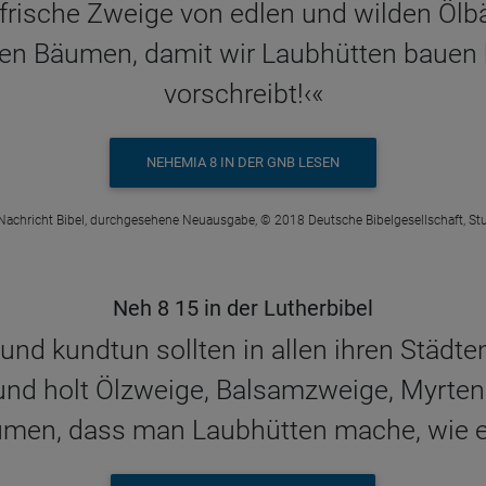
frische Zweige von edlen und wilden Öl
ten Bäumen, damit wir Laubhütten bauen 
vorschreibt!‹«
NEHEMIA 8 IN DER GNB LESEN
Nachricht Bibel, durchgesehene Neuausgabe, © 2018 Deutsche Bibelgesellschaft, Stu
Neh 8 15 in der Lutherbibel
 und kundtun sollten in allen ihren Städt
 und holt Ölzweige, Balsamzweige, Myrt
men, dass man Laubhütten mache, wie es