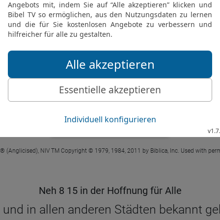
Neh 8 15 in der New International Version
m this word and spread it throughout thei
d bring back branches from olive and wild o
leafy trees, to make temporary shelters’ – 
NEHEMIA 8 IN DER NIV LESEN
 ® (Anglicised), NIV TM Copyright © 1979, 1984, 2011 by Biblica, Inc. Used with perm
Neh 8 15 in der Hoffnung für Alle
und in allen anderen Städten bekannt geb