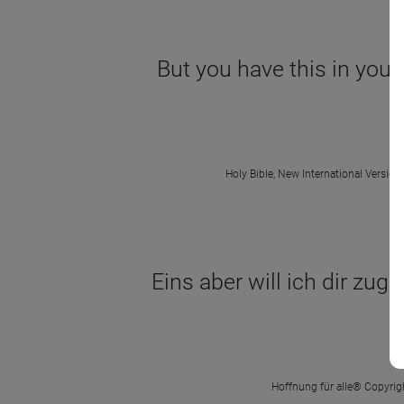
But you have this in your 
Holy Bible, New International Version
Eins aber will ich dir zug
Hoffnung für alle® Copyrigh