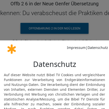
Offb 2 6 in der Neue Genfer Übersetzung
rkennen: Du verabscheust die Praktiken de
OFFENBARUNG 2 IN DER NGÜ LESEN
© Genfer Bibelgesellschaft / Deutsche Bibelgesellschaft, Stuttgart
Offb 2 6 in der Schlachter 2000
, dass du die Werke der Nikolaiten hasst,
OFFENBARUNG 2 IN DER SLT LESEN
© 2000 Genfer Bibelgesellschaft