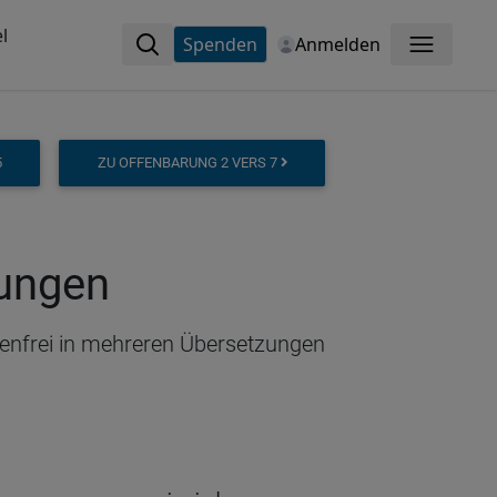
l
Spenden
Anmelden
Menü
5
ZU OFFENBARUNG 2 VERS 7
zungen
tenfrei in mehreren Übersetzungen