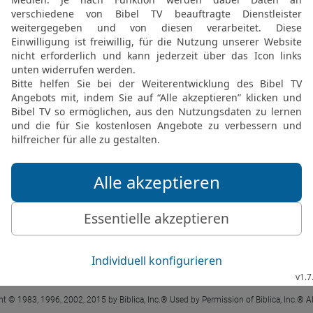
Offb 2 6 in der New International Version
favour: you hate the practices of the Nico
OFFENBARUNG 2 IN DER NIV LESEN
 ® (Anglicised), NIV TM Copyright © 1979, 1984, 2011 by Biblica, Inc. Used with perm
Offb 2 6 in der Hoffnung für Alle
utehalten: Dir ist das Treiben der Nikolaït
OFFENBARUNG 2 IN DER HFA LESEN
t © 1983, 1996, 2002, 2015 by Biblica, Inc.® Used by Permission of Biblica, Inc.® Al