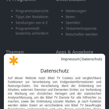
Programmübersicht
Weitersagen
Tipps der Redaktion
Beten
Sendungen von A-Z
Spenden
Programmheft
Testamentsspende
kostenlos anfordern
Botschafter werden
Themen
Apps & Angebote
Gott und Bibel erklärt
Newsletter
Feiertage
Mobile App
Interviews
Kids App
Neuigkeiten
Smart TV
HbbTV
Bibelthek Online-Bibel
Nächster Gottesdienst