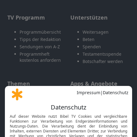
TV Programm
Unterstützen
Programmübersicht
Weitersagen
Tipps der Redaktion
Beten
Sendungen von A-Z
Spenden
Programmheft
Testamentsspende
kostenlos anfordern
Botschafter werden
Themen
Apps & Angebote
Gott und Bibel erklärt
Newsletter
Feiertage
Mobile App
Interviews
Kids App
Neuigkeiten
Smart TV
HbbTV
Bibelthek Online-Bibel