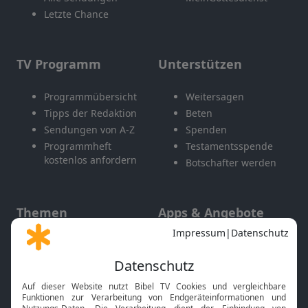
Letzte Chance
TV Programm
Unterstützen
Programmübersicht
Weitersagen
Tipps der Redaktion
Beten
Sendungen von A-Z
Spenden
Programmheft
Testamentsspende
kostenlos anfordern
Botschafter werden
Themen
Apps & Angebote
Gott und Bibel erklärt
Newsletter
Feiertage
Mobile App
Interviews
Kids App
Neuigkeiten
Smart TV