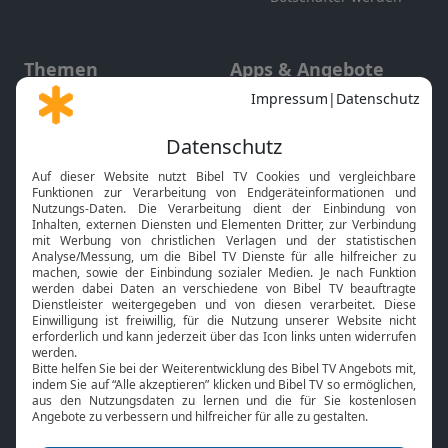
Themen
Apps & Angebote
Gott und Bibel erklärt
Newsletter
Feiertage
Mobile App
Interviews
Kids App
Neuigkeiten
Smart TV
HbbTV
Bibelthek Online-Bibel
Nächster Gottesdienst
Bibel TV
Service
Über uns
Kontakt
Jobs
TV-Empfang
Presse
FAQ