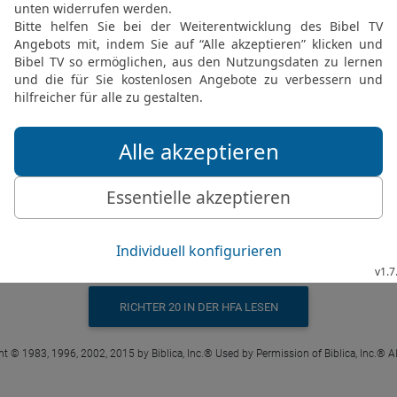
Ri 20 44 in der New International Version
ousand Benjaminites fell, all of them valia
RICHTER 20 IN DER NIV LESEN
 ® (Anglicised), NIV TM Copyright © 1979, 1984, 2011 by Biblica, Inc. Used with perm
Ri 20 44 in der Hoffnung für Alle
initer, alles erfahrene Soldaten, fielen in
RICHTER 20 IN DER HFA LESEN
t © 1983, 1996, 2002, 2015 by Biblica, Inc.® Used by Permission of Biblica, Inc.® Al