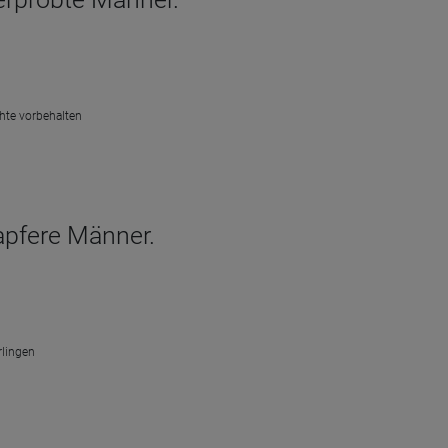
chte vorbehalten
apfere Männer.
rlingen