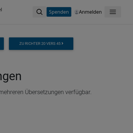
l
Spenden
Anmelden
Menü
ZU RICHTER 20 VERS 45
ungen
in mehreren Übersetzungen verfügbar.