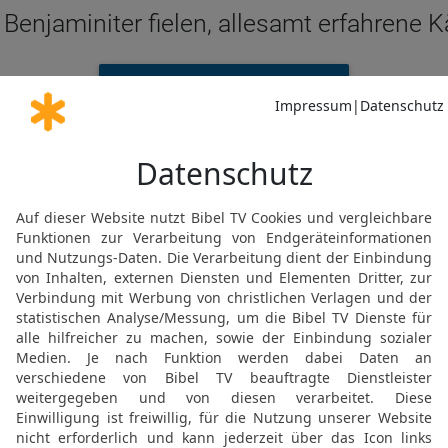
Benjaminiter fielen, allesamt erfahrene 
RICHTER 20 IN DER NGÜ LESEN
© Genfer Bibelgesellschaft / Deutsche Bibelgesellschaft, Stuttgart
Ri 20 44 in der Schlachter 2000
enjamin fielen 18 000 Mann, alles tapfe
RICHTER 20 IN DER SLT LESEN
© 2000 Genfer Bibelgesellschaft