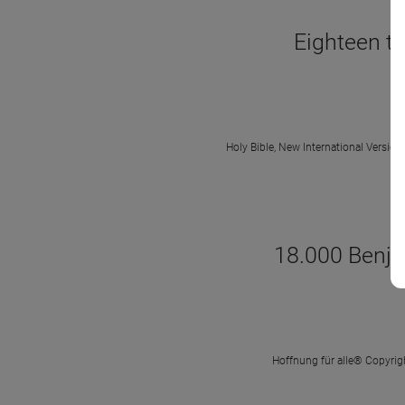
Eighteen th
Holy Bible, New International Version
18.000 Benjam
Hoffnung für alle® Copyrigh