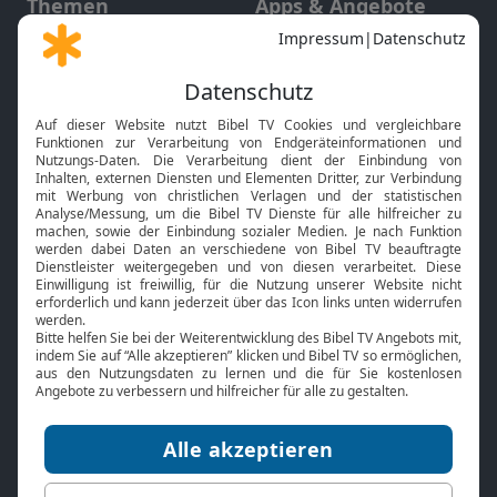
Themen
Apps & Angebote
Gott und Bibel erklärt
Newsletter
Feiertage
Mobile App
Interviews
Kids App
Neuigkeiten
Smart TV
HbbTV
Bibelthek Online-Bibel
Nächster Gottesdienst
Bibel TV
Service
Über uns
Kontakt
Jobs
TV-Empfang
Presse
FAQ
Mediadaten