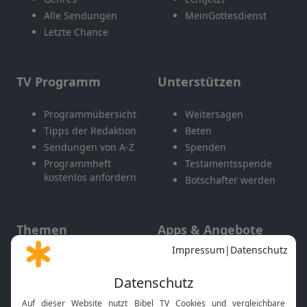
Alle Sendungen
MeinGottesdienst
Letzte Chance
TV Programm
Unterstützen
Programmübersicht
Weitersagen
Tipps der Redaktion
Beten
Sendungen von A-Z
Spenden
Programmheft
Testamentsspende
kostenlos anfordern
Botschafter werden
Themen
Apps & Angebote
Gott und Bibel erklärt
Newsletter
Feiertage
Mobile App
Interviews
Kids App