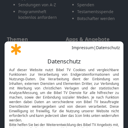
Sendungen von A-Z
Spenden
Programmheft
Testamentsspende
kostenlos anfordern
Botschafter werden
Themen
Apps & Angebote
Gott und Bibel erklärt
Newsletter
Feiertage
Mobile App
Interviews
Kids App
Neuigkeiten
Smart TV
HbbTV
Bibelthek Online-Bibel
Nächster Gottesdienst
Bibel TV
Service