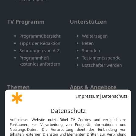
TV Programm
Unterstützen
Programmübersicht
Weitersagen
Tipps der Redaktion
Beten
Sendungen von A-Z
Spenden
Programmheft
Testamentsspende
kostenlos anfordern
Botschafter werden
Themen
Apps & Angebote
Gott und Bibel erklärt
Newsletter
Feiertage
Mobile App
Interviews
Kids App
Neuigkeiten
Smart TV
HbbTV