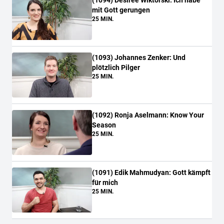
mit Gott gerungen
25 MIN.
(
1093
)
Johannes Zenker: Und
plötzlich Pilger
25 MIN.
(
1092
)
Ronja Aselmann: Know Your
Season
25 MIN.
(
1091
)
Edik Mahmudyan: Gott kämpft
für mich
25 MIN.