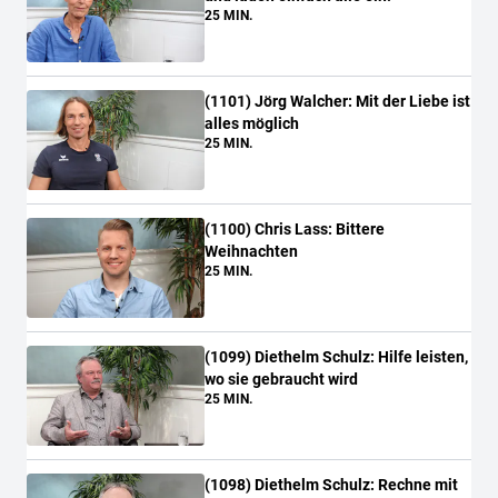
25 MIN.
(
1101
)
Jörg Walcher: Mit der Liebe ist
alles möglich
25 MIN.
(
1100
)
Chris Lass: Bittere
Weihnachten
25 MIN.
(
1099
)
Diethelm Schulz: Hilfe leisten,
wo sie gebraucht wird
25 MIN.
(
1098
)
Diethelm Schulz: Rechne mit