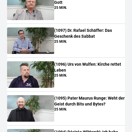
Gott
25 MIN.
(
1097
)
Dr. Rafael Schäffer: Das
Geschenk des Sabbat
25 MIN.
(
1096
)
Urs von Wulfen: Kirche rettet
Leben
25 MIN.
(
1095
)
Pater Maurus Runge: Weht der
Geist durch Bits und Bytes?
25 MIN.
(
1094
)
Désirée Wiktorski: Ich habe