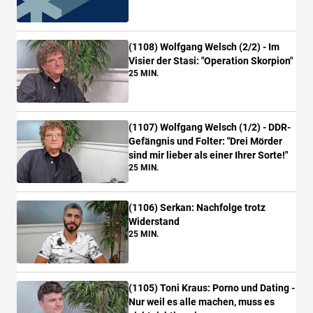
(
1108
)
Wolfgang Welsch (2/2) - Im
Visier der Stasi: "Operation Skorpion"
25 MIN.
(
1107
)
Wolfgang Welsch (1/2) - DDR-
Gefängnis und Folter: "Drei Mörder
sind mir lieber als einer Ihrer Sorte!"
25 MIN.
(
1106
)
Serkan: Nachfolge trotz
Widerstand
25 MIN.
(
1105
)
Toni Kraus: Porno und Dating -
Nur weil es alle machen, muss es