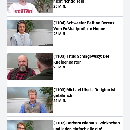
nicht richtig sein
25 MIN.
(
1104
)
Schwester Bettina Berens:
Vom Fußballprofi zur Nonne
25 MIN.
(
1103
)
Titus Schlagowsky: Der
Kneipenpastor
25 MIN.
(
1103
)
Michael Utsch: Religion ist
gefährlich
25 MIN.
(
1102
)
Barbara Niehaus: Wir kochen
und laden einfach alle ein!