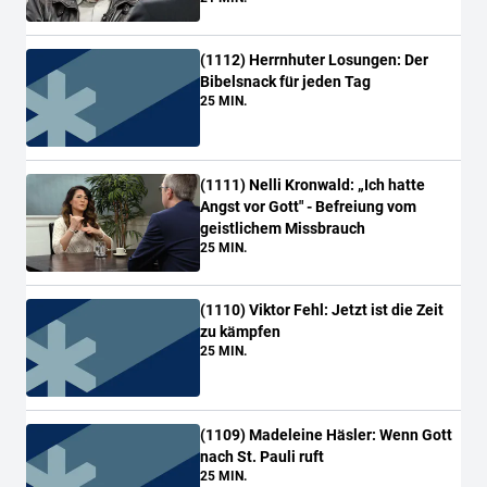
(
1112
)
Herrnhuter Losungen: Der
Bibelsnack für jeden Tag
25 MIN.
(
1111
)
Nelli Kronwald: „Ich hatte
Angst vor Gott" - Befreiung vom
geistlichem Missbrauch
25 MIN.
(
1110
)
Viktor Fehl: Jetzt ist die Zeit
zu kämpfen
25 MIN.
(
1109
)
Madeleine Häsler: Wenn Gott
nach St. Pauli ruft
25 MIN.