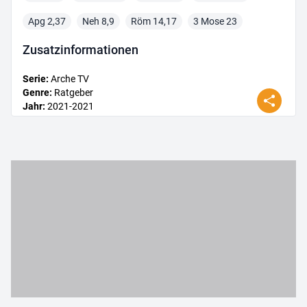
Apg 2,37
Neh 8,9
Röm 14,17
3 Mose 23
Zusatz­informationen
Serie
:
Arche TV
Genre
:
Ratgeber
Jahr
:
2021
-2021