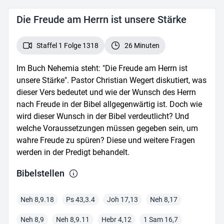
Die Freude am Herrn ist unsere Stärke
Staffel 1 Folge 1318
26 Minuten
Im Buch Nehemia steht: "Die Freude am Herrn ist
unsere Stärke". Pastor Christian Wegert diskutiert, was
dieser Vers bedeutet und wie der Wunsch des Herrn
nach Freude in der Bibel allgegenwärtig ist. Doch wie
wird dieser Wunsch in der Bibel verdeutlicht? Und
welche Voraussetzungen müssen gegeben sein, um
wahre Freude zu spüren? Diese und weitere Fragen
werden in der Predigt behandelt.
Bibelstelle
n
Neh 8,9.18
Ps 43,3.4
Joh 17,13
Neh 8,17
Neh 8,9
Neh 8,9.11
Hebr 4,12
1 Sam 16,7