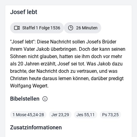
Josef lebt
Staffel 1 Folge 1536
26 Minuten
"Josef lebt": Diese Nachricht sollen Josefs Brüder
ihrem Vater Jakob überbringen. Doch der kann seinen
Söhnen nicht glauben, hatten sie ihm doch vor mehr
als 20 Jahren erzählt, Josef sei tot. Was Jakob dazu
brachte, der Nachricht doch zu vertrauen, und was
Christen heute daraus lernen können, darüber predigt
Wolfgang Wegert.
Bibelstelle
n
1 Mose 45,24-28
Jer 23,29
Jes 55,11
Ps 73,25
Zusatz­informationen