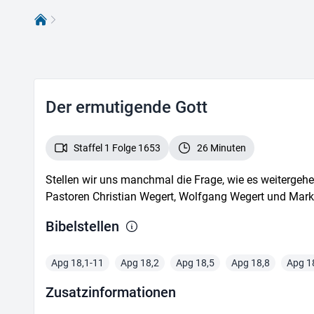
Bibel Tv
Der ermutigende Gott
Staffel 1 Folge 1653
26 Minuten
Stellen wir uns manchmal die Frage, wie es weitergehe
Pastoren Christian Wegert, Wolfgang Wegert und Mark
Bibelstelle
n
Apg 18,1-11
Apg 18,2
Apg 18,5
Apg 18,8
Apg 1
Zusatz­informationen