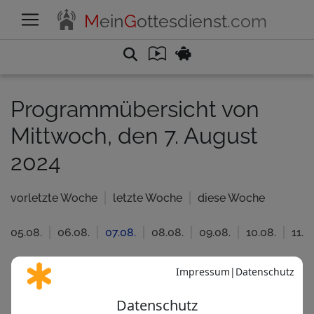
M
ein
G
ottesdienst
.com
Programmübersicht von
Mittwoch, den 7. August
2024
vorletzte Woche
letzte Woche
diese Woche
05.08.
06.08.
07.08.
08.08.
09.08.
10.08.
11.0
Katholisch
Evangelisc