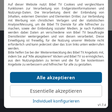
Folge MeinGottesdienst.com auf den
Sozialen Medien
Mit der
Online Bibel
oder der
Bibel-App
von
BibelTV können Sie die Bibeltexte während
des Gottesdienstes jederzeit mitlesen.
MeinGottesdienst.com:
Impressum
|
Datenschutz